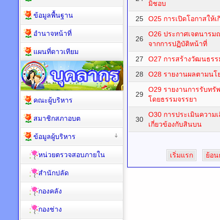
มิชอบ
ข้อมูลพื้นฐาน
25
O25 การเปิดโอกาสให้เก
อำนาจหน้าที่
O26 ประกาศเจตนารมณ์น
26
จากการปฏิบัติหน้าที่
แผนที่ดาวเทียม
27
O27 การสร้างวัฒนธรรม 
28
O28 รายงานผลตามนโยบ
O29 รายงานการรับทรัพย
29
โดยธรรมจรรยา
คณะผู้บริหาร
O30 การประเมินความเสี
สมาชิกสภาอบต
30
เกี่ยวข้องกับสินบน
ข้อมูลผู้บริหาร
หน่วยตรวจสอบภายใน
เริ่มแรก
ย้อน
สำนักปลัด
กองคลัง
กองช่าง