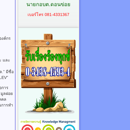
นายกอบต.ดอนข่อย
เบอร์โทร 081-4331367
องค์กร
ะ และ
” มีชื่อ
“LEV”
่อการ
ะมูลฝอย
ุคคล
นการทํา