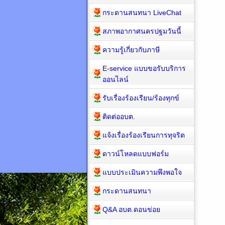
กระดานสนทนา LiveChat
สภาพอากาศนครปฐมวันนี้
ความรู้เกี่ยวกับภาษี
E-service แบบขอรับบริการ
ออนไลน์
รับเรื่องร้องเรียน/ร้องทุกข์
ติดต่ออบต.
แจ้งเรื่องร้องเรียนการทุจริต
ดาวน์โหลดแบบฟอร์ม
แบบประเมินความพึงพอใจ
กระดานสนทนา
Q&A อบต.ดอนข่อย