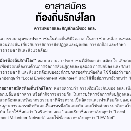
ความหมายและสัญลักษณ์ของ อถล.
นการรวมกลุ่มของประชาชนในท้องถิ่นที่มีจิตอาสาในการช่วยเหลืองานของ
่วนท้องถิ่น เกี่ยวกับการจัดการสิ่งปฏิกูลและมูลฝอย การปกป้องและรักษา
กรธรรมชาติและสิ่งแวดล้อม
ัครท้องถิ่นรักษ์โลก”
หมายความว่า ประชาชนที่มีจิตอาสา สมัครใจ เสียสล
 เพื่อช่วยเหลืองานด้านการจัดการสิ่งปฏิกูลและมูลฝอย การปกป้อง และรักษา
รธรรมชาติ และสิ่งแวดล้อมขององค์กรปกครองส่วนท้องถิ่น ใช้ชื่อย่อว่า “อถล.
ษาอังกฤษว่า “Local Environment Volunteer” และใช้ชื่อย่อภาษาอังกฤษว่า 
่ายอาสาสมัครท้องถิ่นรักษ์โลก”
หมายความว่า การเชื่อมโยงกันของ อถล. เพื
้แลกเปลี่ยนข่าวสาร หรือทํากิจกรรมร่วมกัน ในการบริหารจัดการสิ่งปฏิกูลแล
่งแวดล้อมและทรัพยากรธรรมชาติด้วยความเป็นอิสระและเท่าเทียมกันของบ
ื้นฐานการเคารพสิทธิและเอื้ออาทรซึ่งกันและกัน และใช้หลักธรรมาภิบาลใ
ัน โดยใช้ชื่อย่อว่า “เครือข่าย อถล.” และเรียกชื่อภาษาอังกฤษว่า “Local
ment Volunteer Network” และใช้ชื่อย่อภาษาอังกฤษว่า “LEV-Net"