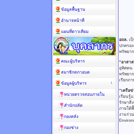
ข้อมูลพื้นฐาน
อำนาจหน้าที่
แผนที่ดาวเทียม
อถล.
เป็
ปกครองส
ทรัพยา
คณะผู้บริหาร
“อาสาสม
อุทิศตน
สมาชิกสภาอบต
ทรัพยาก
เรียกภา
ข้อมูลผู้บริหาร
“เครือข
หน่วยตรวจสอบภายใน
เรียนรู
รักษาสิ
สำนักปลัด
ภายใต้พ
งานร่วมก
กองคลัง
Environ
กองช่าง