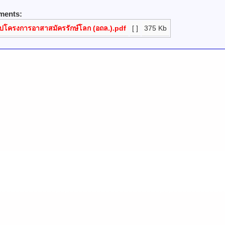
ments:
ูปโครงการอาสาสมัครรักษ์โลก (อถล.).pdf
[ ]
375 Kb