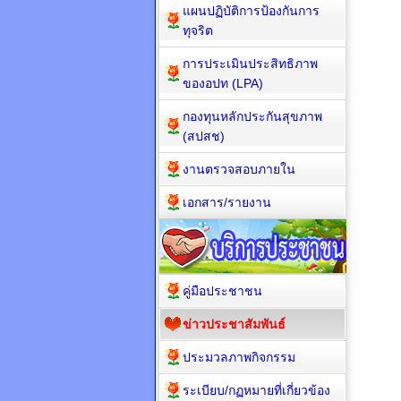
แผนปฏิบัติการป้องกันการ
ทุจริต
การประเมินประสิทธิภาพ
ของอปท (LPA)
กองทุนหลักประกันสุขภาพ
(สปสช)
งานตรวจสอบภายใน
เอกสาร/รายงาน
คู่มือประชาชน
ข่าวประชาสัมพันธ์
ประมวลภาพกิจกรรม
ระเบียบ/กฏหมายที่เกี่ยวข้อง