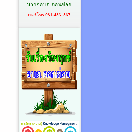
นายกอบต.ดอนข่อย
เบอร์โทร 081-4331367