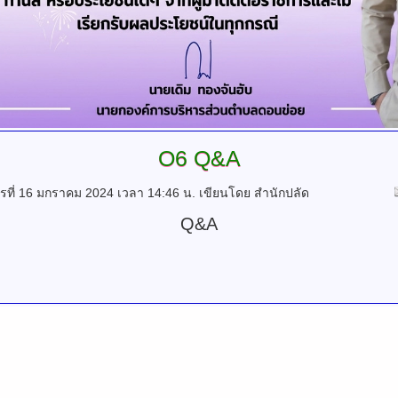
O6
Q&A
ารที่ 16 มกราคม 2024 เวลา 14:46 น.
เขียนโดย สำนักปลัด
Q&A