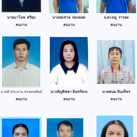
นายมาโนช ศรีทุ่ง
นายสมชาย ทองยอด
น.ส.เรณู รารอด
คนงาน
คนงาน
คนงาน
นางธัญพิชชา อินทร์ทรง
นายพนม หินเพ็ชร
นายฟ้าประทาน สรงพรมทิพย์
คนงาน
คนงาน
คนงาน