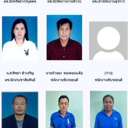
ผช.นักทรัพยากรบุคคล
ผช.นักจัดการงานทั่วไป
ผช.เจ้าพนักงานธุรการ
น.ส.พิชยา คำเจริญ
นายจำลอง ทองดอนแต้ม
(ว่าง)
ผช.นักประชาสัมพันธ์
พนักงานขับรถยนต์
พนักงานขับรถยนต์