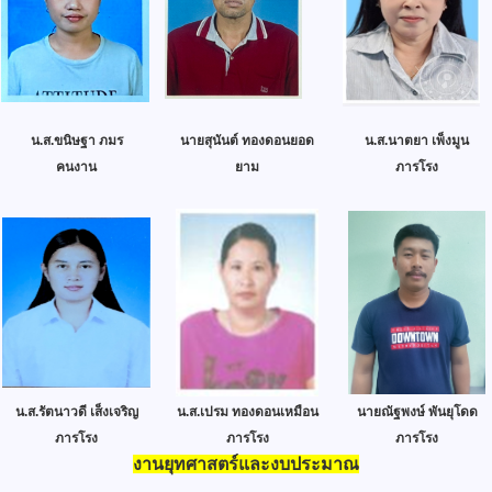
น.ส.ขนิษฐา ภมร
นายสุนันต์ ทองดอนยอด
น.ส.นาตยา เพ็งมูน
คนงาน
ยาม
ภารโรง
น.ส.รัตนาวดี เส็งเจริญ
น.ส.เปรม ทองดอนเหมือน
นายณัฐพงษ์ พันยุโดด
ภารโรง
ภารโรง
ภารโรง
งานยุทศาสตร์และงบประมาณ