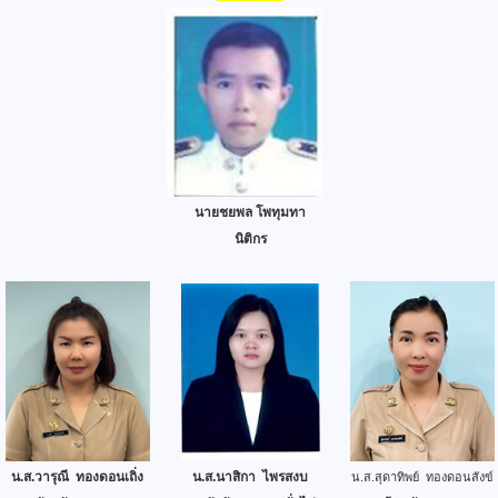
นายชยพล โพทุมทา
นิติกร
น.ส.วารุณี ทองดอนเถิ่ง
น.ส.นาสิกา ไพรสงบ
น.ส.สุดาทิพย์ ทองดอนสังข์