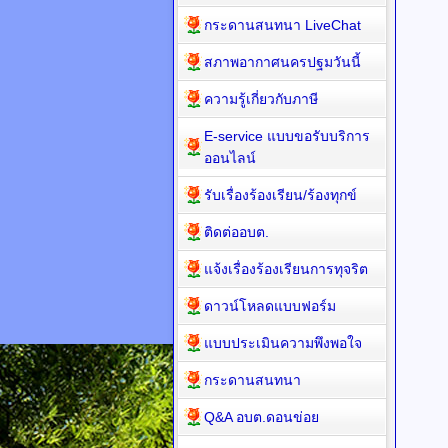
กระดานสนทนา LiveChat
สภาพอากาศนครปฐมวันนี้
ความรู้เกี่ยวกับภาษี
E-service แบบขอรับบริการ
ออนไลน์
รับเรื่องร้องเรียน/ร้องทุกข์
ติดต่ออบต.
แจ้งเรื่องร้องเรียนการทุจริต
ดาวน์โหลดแบบฟอร์ม
แบบประเมินความพึงพอใจ
กระดานสนทนา
Q&A อบต.ดอนข่อย