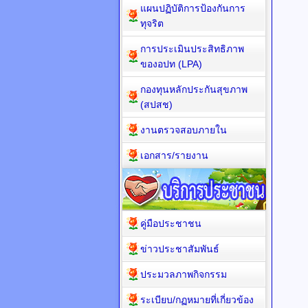
แผนปฏิบัติการป้องกันการ
ทุจริต
การประเมินประสิทธิภาพ
ของอปท (LPA)
กองทุนหลักประกันสุขภาพ
(สปสช)
งานตรวจสอบภายใน
เอกสาร/รายงาน
คู่มือประชาชน
ข่าวประชาสัมพันธ์
ประมวลภาพกิจกรรม
ระเบียบ/กฏหมายที่เกี่ยวข้อง