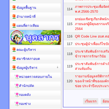
ภาพการประชุมเพื่อจัด
ข้อมูลพื้นฐาน
114
พ.ศ.2566-2570
อำนาจหน้าที่
ยกย่องเชิดชูเกียรติพ
115
ภายนอกผู้มีคุณธรรม
แผนที่ดาวเทียม
2564
116
QR Code Line อบต.ด
117
ประชุมผู้นำเพื่อแก้ไข
คณะผู้บริหาร
ประชาสัมพันธ์การเสริ
118
ข้าราชการรักษาวินัย
สมาชิกสภาอบต
ประชาสัมพันธ์การดำเ
119
ข้อมูลผู้บริหาร
ส่วนท้องถิ่น
รายงานข้อมูลสถิติการรั
หน่วยตรวจสอบภายใน
120
ของเจ้าหน้าที่ขององค
สำนักปลัด
ข่อย ประจำปีงบประมา
กองคลัง
เริ่มแรก
ย้อน
กองช่าง